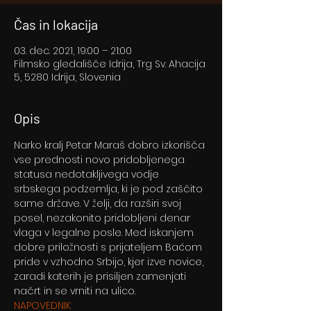
Čas in lokacija
03. dec. 2021, 19:00 – 21:00
Filmsko gledališče Idrija, Trg Sv. Ahacija
5, 5280 Idrija, Slovenia
Opis
Narko kralj Petar Maraš dobro izkorišča 
vse prednosti novo pridobljenega 
statusa nedotakljivega vodje 
srbskega podzemlja, ki je pod zaščito 
same države. V želji, da razširi svoj 
posel, nezakonito pridobljeni denar 
vlaga v legalne posle. Med iskanjem 
dobre priložnosti s prijateljem Baćom 
pride v vzhodno Srbijo, kjer izve novice, 
zaradi katerih je prisiljen zamenjati 
načrt in se vrniti na ulico.
NAPOVEDNIK