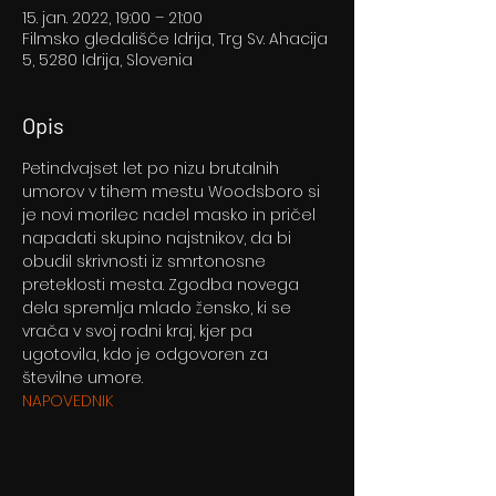
15. jan. 2022, 19:00 – 21:00
Filmsko gledališče Idrija, Trg Sv. Ahacija
5, 5280 Idrija, Slovenia
Opis
Petindvajset let po nizu brutalnih 
umorov v tihem mestu Woodsboro si 
je novi morilec nadel masko in pričel 
napadati skupino najstnikov, da bi 
obudil skrivnosti iz smrtonosne 
preteklosti mesta. Zgodba novega 
dela spremlja mlado žensko, ki se 
vrača v svoj rodni kraj, kjer pa 
ugotovila, kdo je odgovoren za 
številne umore.
NAPOVEDNIK