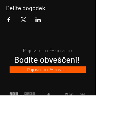
Delite dogodek
Prijava na E-novice
Bodite obveščeni!
Prijava na E-novice
Filmsko gledališče Idrija
Trg sv. Ahacija 5, 5280 Idrija
T: 05 37 34 060
Vstopnice