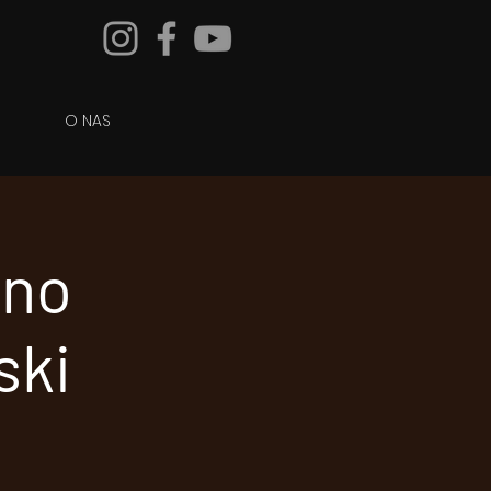
O NAS
eno
ski