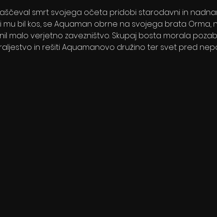
 maščeval smrt svojega očeta pridobi starodavni in nadnarav
i mu bil kos, se Aquaman obrne na svojega brata Orma, n
lenil malo verjetno zavezništvo. Skupaj bosta morala pozabi
 kraljestvo in rešiti Aquamanovo družino ter svet pred nep