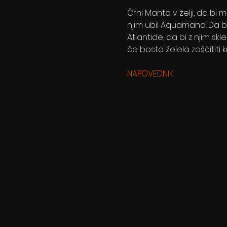
Črni Manta v želji, da bi
njim ubil Aquamana. Da b
Atlantide, da bi z njim sk
če bosta želela zaščititi
NAPOVEDNIK