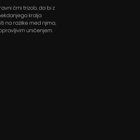
ni črni trizob, da bi z 
ekdanjega kralja 
ti na razlike med njima, 
opravljivim uničenjem.