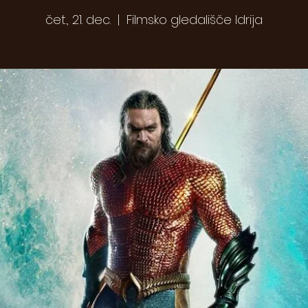
čet., 21. dec.
  |  
Filmsko gledališče Idrija