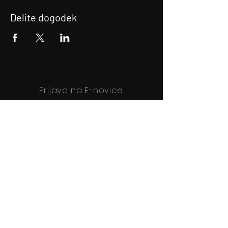
Delite dogodek
Prijava na E-novice
Bodite obveščeni!
Prijava na E-novice
Filmsko gledališče Idrija
Trg sv. Ahacija 5, 5280 Idrija
T: 05 37 34 060
Vstopnice