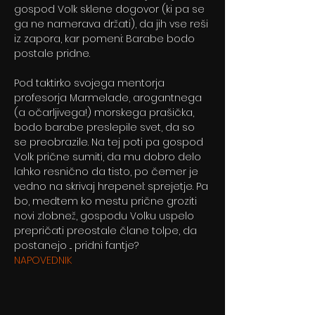
gospod Volk sklene dogovor (ki pa se 
ga ne namerava držati), da jih vse reši 
iz zapora, kar pomeni: Barabe bodo 
postale pridne.
Pod taktirko svojega mentorja 
profesorja Marmelade, arogantnega 
(a očarljivega!) morskega prašička, 
bodo barabe preslepile svet, da so 
se preobrazile. Na tej poti pa gospod 
Volk prične sumiti, da mu dobro delo 
lahko resnično da tisto, po čemer je 
vedno na skrivaj hrepenel: sprejetje. Pa 
bo, medtem ko mestu prične groziti 
novi zlobnež, gospodu Volku uspelo 
prepričati preostale člane tolpe, da 
postanejo ... pridni fantje?
NAPOVEDNIK