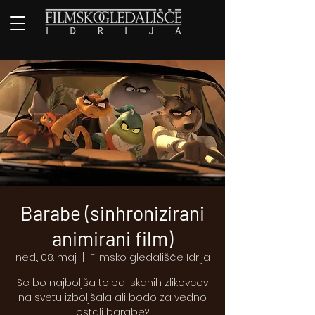
Barabe (sinhronizirani
animirani film)
ned., 08. maj
  |  
Filmsko gledališče Idrija
Se bo najboljša tolpa iskanih zlikovcev
na svetu izboljšala ali bodo za vedno
ostali barabe?