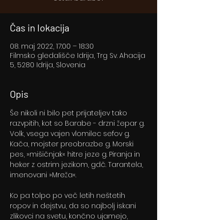
Čas in lokacija
08. maj 2022, 17:00 – 18:30
Filmsko gledališče Idrija, Trg Sv. Ahacija
5, 5280 Idrija, Slovenia
Opis
Še nikoli ni bilo pet prijateljev tako 
razvpitih, kot so Barabe - drzni žepar g. 
Volk, vsega vajen vlomilec sefov g. 
Kača, mojster preobrazbe g. Morski 
pes, »mišičnjak« hitre jeze g. Piranja in 
heker z ostrim jezikom, gdč. Tarantela, 
imenovani »Mreža«.
Ko pa tolpo po več letih neštetih 
ropov in dejstvu, da so najbolj iskani 
zlikovci na svetu, končno ujamejo, 