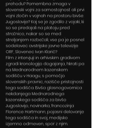
prehodu? Pomembna zmaga v 
slovenski vojni za samostojnost ali prvi 
vojni zločin v vojnah na prostoru bivše 
Jugoslavije? Kaj se je zgodilo z vojaki, ki 
so se predajali na platoju pred 
stražnico, nakar so se med 
streljanjem razbežali, vse pa je posnel 
sodelavec avstrijske javne televizije 
ORF, Slovenec Ivan Klarič? 
Film z intervjuji in arhivskim gradivom 
zgradi kronologijo dogajanja, hkrati pa 
na Mednarodnem kazenskem 
sodišču v Haagu, s pomočjo 
slovenskih pravnic, razišče pristojnosti 
tega sodišča. Bivša glasnogovornica 
nekdanjega Mednarodnega 
kazenskega sodišča za bivšo 
Jugoslavijo, novinarka, francozinja 
Florence Hartmann, pojasni delovanje 
tega sodišča in svoj, medijsko 
izjemno odmeven, spor z njim. 