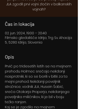
JLA zgodil prvi vojni zločin v balkanskih
vojnah?
Čas in lokacija
02. jun. 2024, 19:00 – 20:40
Filmsko gledališče Idrija, Trg Sv. Ahacija
5, 5280 Idrija, Slovenia
Opis
Prvič po tridesetih letih se na mejnem 
prehodu Holmec srečajo nekdanji 
nasprotniki, ki so se borili v bitki za ta 
mejni prehod. Nekdanji poveljnik 
stražnice, vodnik JLA, Husein Šabić, 
sreča Otokarja Praperja, nekdanjega 
poveljnika miličnikov, ki je bil v boju 
težko ranjen. 
Kaj se je zgodilo na mejnem 