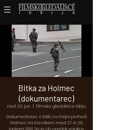
Bitka za Holmec
(dokumentarec)
ned., 02. jun.
  |  
Filmsko gledališče Idrija
Dokumentarec o bitki za mejni prehod
Holmec na Koroškem med 27. in 29.
junijem 1991. Se je ob predaji vojakov