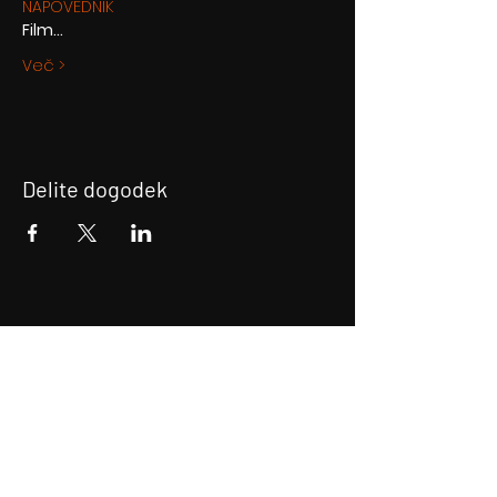
NAPOVEDNIK
Film…
Več >
Delite dogodek
Prijava na E-novice
Bodite obveščeni!
Prijava na E-novice