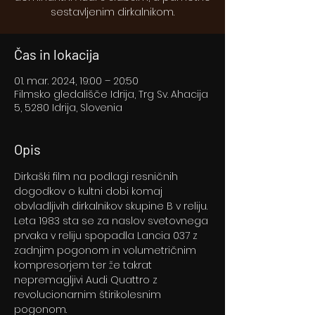
Čas in lokacija
01. mar. 2024, 19:00 – 20:50
Filmsko gledališče Idrija, Trg Sv. Ahacija
5, 5280 Idrija, Slovenia
Opis
Dirkaški film na podlagi resničnih 
dogodkov o kultni dobi komaj 
obvladljivih dirkalnikov skupine B v reliju. 
Leta 1983 sta se za naslov svetovnega 
prvaka v reliju spopadla Lancia 037 z 
zadnjim pogonom in volumetričnim 
kompresorjem ter že takrat 
nepremagljivi Audi Quattro z 
revolucionarnim štirikolesnim 
pogonom.