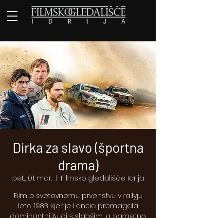
Dirka za slavo (športna
drama)
pet., 01. mar.
  |  
Filmsko gledališče Idrija
Film o svetovnemu prvenstvu v rallyju
leta 1983, kjer je Lancia premagala
dominantni Audi s slabšim, a pametno