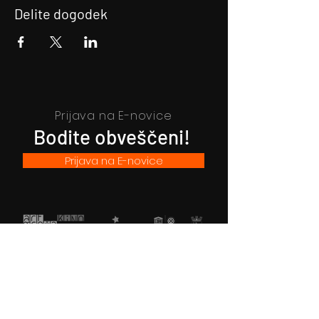
Delite dogodek
Prijava na E-novice
Bodite obveščeni!
Prijava na E-novice
Filmsko gledališče Idrija
Trg sv. Ahacija 5, 5280 Idrija
T: 05 37 34 060
Vstopnice