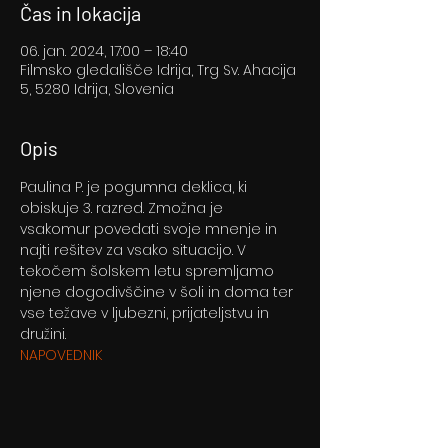
Čas in lokacija
06. jan. 2024, 17:00 – 18:40
Filmsko gledališče Idrija, Trg Sv. Ahacija
5, 5280 Idrija, Slovenia
Opis
Paulina P. je pogumna deklica, ki 
obiskuje 3. razred. Zmožna je 
vsakomur povedati svoje mnenje in 
najti rešitev za vsako situacijo. V 
tekočem šolskem letu spremljamo 
njene dogodivščine v šoli in doma ter 
vse težave v ljubezni, prijateljstvu in 
družini.
NAPOVEDNIK