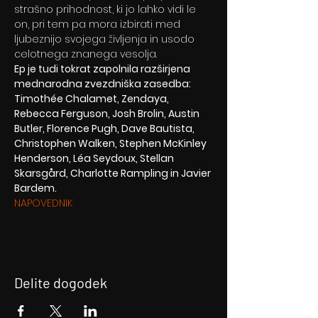
strašno prihodnost, ki jo lahko vidi le 
on, pri tem pa mora izbirati med 
ljubeznijo svojega življenja in usodo 
celotnega znanega vesolja.
Ep je tudi tokrat zapolnila razširjena 
mednarodna zvezdniška zasedba: 
Timothée Chalamet, Zendaya, 
Rebecca Ferguson, Josh Brolin, Austin 
Butler, Florence Pugh, Dave Bautista, 
Christophen Walken, Stephen McKinley 
Henderson, Léa Seydoux, Stellan 
Skarsgård, Charlotte Rampling in Javier 
Bardem.
NAPOVEDNIK
Delite dogodek