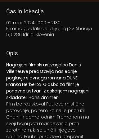
Čas in lokacija
02. mar. 2024, 19:00 – 21:30
Filmsko gledališče Idrija, Trg Sv. Ahacija
5, 5280 Idrija, Slovenia
Opis
Nagrajeni filmski ustvarjalec Denis 
Villeneuve predstavlja naslednje 
poglavje slavnega romana DUNE 
Franka Herberta. Glasbo za film je 
ponovno ustvaril z oskarjem nagrajeni 
skladatelj Hans Zimmer.
Film bo raziskoval Paulovo mistično 
potovanje, po tem, ko se je pridružil 
Chani in domorodnim Fremenom na 
svoji bojni poti maščevanja proti 
zarotnikom, ki so uničili njegovo 
družino. Paul si prizadeva preprečiti 