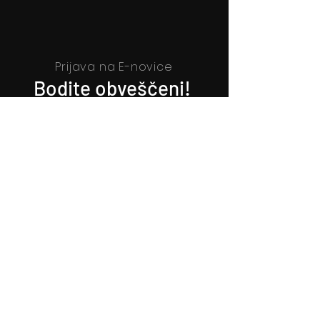
Prijava na E-novice
Bodite obveščeni!
Prijava na E-novice
Filmsko gledališče Idrija
Trg sv. Ahacija 5, 5280 Idrija
T: 05 37 34 060
Vstopnice
Izkaznica FGI
Kartica zvestobe
Darilni boni
Spored