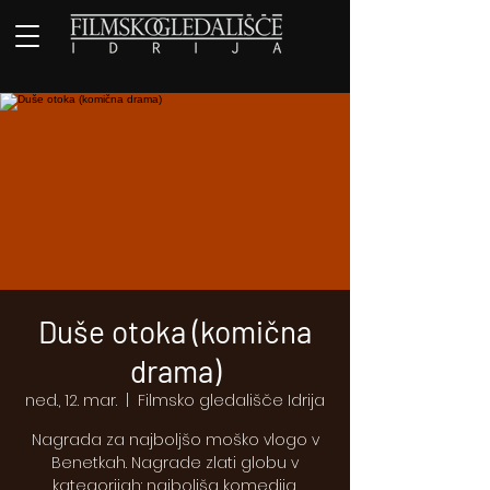
​Duše otoka (komična
drama)
ned., 12. mar.
  |  
Filmsko gledališče Idrija
Nagrada za najboljšo moško vlogo v
Benetkah. Nagrade zlati globu v
kategorijah: najboljša komedija,