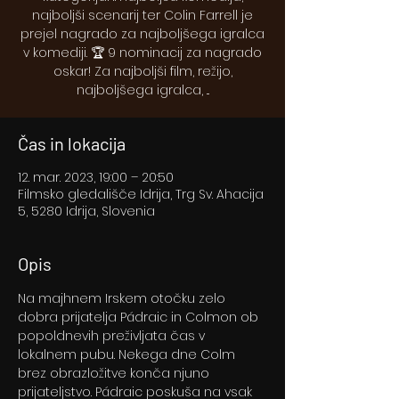
najboljši scenarij ter Colin Farrell je
prejel nagrado za najboljšega igralca
v komediji. 🏆 9 nominacij za nagrado
oskar! Za najboljši film, režijo,
najboljšega igralca, ...
Čas in lokacija
12. mar. 2023, 19:00 – 20:50
Filmsko gledališče Idrija, Trg Sv. Ahacija
5, 5280 Idrija, Slovenia
Opis
Na majhnem Irskem otočku zelo 
dobra prijatelja Pádraic in Colmon ob 
popoldnevih preživljata čas v 
lokalnem pubu. Nekega dne Colm 
brez obrazložitve konča njuno 
prijateljstvo. Pádraic poskuša na vsak 