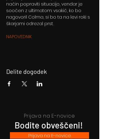
način popraviti situacijo, vendar je 
soočen z ultimatom: vsakič, ko bo 
nagovoril Colma, si bo ta na levi roki s 
škarjami odrezal prst.
NAPOVEDNIK
Delite dogodek
Prijava na E-novice
Bodite obveščeni!
Prijava na E-novice