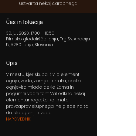
ustvarita nekaj čarobnega!
Čas in lokacija
30. jul. 2023, 17:00 – 18:50
Filmsko gledališče Idrija, Trg Sv. Ahacija
5, 5280 Idrija, Slovenia
Opis
V mestu, kjer skupaj živijo elementi 
ognja, vode, zemlje in zraka, bosta 
ognjevito mlado dekle Žarna in 
pogumni vodni fant Val odkrila nekaj 
elementarnega: koliko imata 
pravzaprav skupnega, ne glede na to, 
da sta ogenj in voda.
NAPOVEDNIK