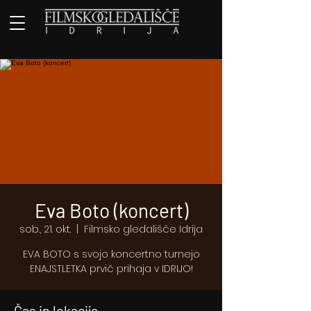
Eva Boto (koncert)
sob., 21. okt.
  |  
Filmsko gledališče Idrija
EVA BOTO s svojo koncertno turnejo
ENAJSTLETKA prvič prihaja v IDRIJO!
Čas in lokacija