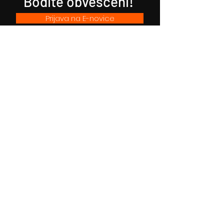
Bodite obveščeni!
Prijava na E-novice
Filmsko gledališče Idrija
Trg sv. Ahacija 5, 5280 Idrija
T: 05 37 34 060
Vstopnice
Izkaznica FGI
Kartica zvestobe
Darilni boni
Spored
Spletni kino
O nas
Za šole
Uporaba dvorane in opreme
Rojstni dan v kinu
Hišni red