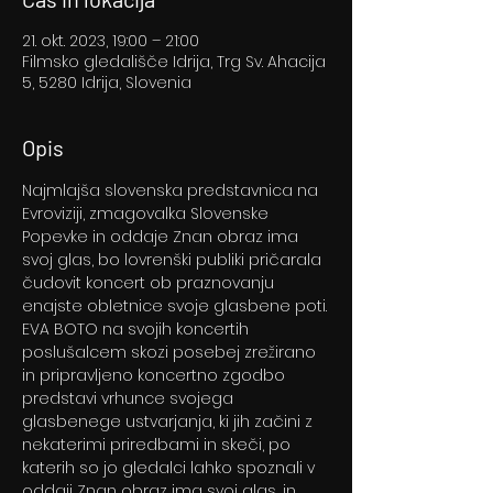
21. okt. 2023, 19:00 – 21:00
Filmsko gledališče Idrija, Trg Sv. Ahacija
5, 5280 Idrija, Slovenia
Opis
Najmlajša slovenska predstavnica na 
Evroviziji, zmagovalka Slovenske 
Popevke in oddaje Znan obraz ima 
svoj glas, bo lovrenški publiki pričarala 
čudovit koncert ob praznovanju 
enajste obletnice svoje glasbene poti.
EVA BOTO na svojih koncertih 
poslušalcem skozi posebej zrežirano 
in pripravljeno koncertno zgodbo 
predstavi vrhunce svojega 
glasbenege ustvarjanja, ki jih začini z 
nekaterimi priredbami in skeči, po 
katerih so jo gledalci lahko spoznali v 
oddaji Znan obraz ima svoj glas, in 