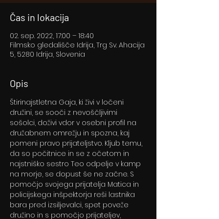
Čas in lokacija
02. sep. 2022, 17:00 – 18:40
Filmsko gledališče Idrija, Trg Sv. Ahacija
5, 5280 Idrija, Slovenia
Opis
Štirinajstletna Gaja, ki živi v ločeni 
družini, se sooči z nevoščljivimi 
sošolci, doživi vdor v osebni profil na 
družabnem omrežju in spozna, kaj 
pomeni pravo prijateljstvo. Kljub temu, 
da so počitnice in se z očetom in 
najstniško sestro Teo odpelje v kamp 
na morje, se dopust še ne začne. S 
pomočjo svojega prijatelja Matica in 
policijskega inšpektorja reši lastnika 
bara pred izsiljevalci, spet poveže 
družino in s pomočjo prijateljev, 