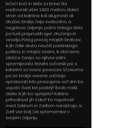
ležeči koči in skrbi za krave. Na 
nadmorski višini 2400 metrov, daleč 
stran od kakršne koli skupnosti ali 
družbe, bratje živijo svobodno, a 
negotovo življenje, polno trdega dela, 
pa tudi preprostih iger, druženja in 
veselja. Poleg precej mlajših bratcev, 
ki jih Zekir skuša naučiti pastirskega 
poklica, in mlajše sestre, ki občasno 
obišče Zanija, so njihovi edini 
spremljevalci številni ovčarski psi, s 
katerimi so tesno povezani. Sčasoma 
pa se bratje vseeno začnejo 
spraševati: kdo pravzaprav so? Jim bo 
uspelo živeti kot pastirji? Bodo našli 
dekle, ki jih bo sprejelo? Kakšna 
prihodnost jih čaka? Ko napetosti 
med Zekirom in Zarifom naraščajo, si 
Zarif vse bolj želi spremembe v 
svojem življenju.