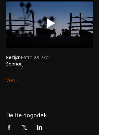
Režija:
 Petra Seliškar
Scenarij:…
Več >
Delite dogodek