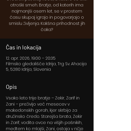
otroški smeh. Bratje, od katerih ima
najmanjši osem let, se v prostem
času skupaj igrajo in pogovarjajo o
smislu življenja. Kakšna prihodnost jih
čaka?
Čas in lokacija
12. apr. 2026, 19:00 – 20:35
Filmsko gledališče Idrija, Trg Sv. Ahacija
5, 5280 Idrija, Slovenia
Opis
Vsako leto trije bratje – Zekir, Zarif in 
Zani – preživijo več mesecev v 
makedonskih gorah, kjer skrbijo za 
družinsko čredo. Starejša brata, Zekir 
in Zarif, vodita ovce na višjih pašnikih, 
medtem ko mlajši, Zani, ostaja v nižje 