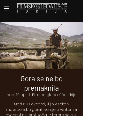
Gora se ne bo
premaknila
ned., 12. apr.
  |  
Filmsko gledališče Idrija
Med 600 ovcami, ki jih visoko v
makedonskih gorah varujejo velikanski
ovčarski psi, stoji koča, iz katere se sliši