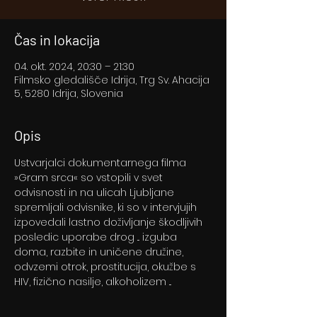
Čas in lokacija
04. okt. 2024, 20:30 – 21:30
Filmsko gledališče Idrija, Trg Sv. Ahacija
5, 5280 Idrija, Slovenia
Opis
Ustvarjalci dokumentarnega filma 
»Gram srca« so vstopili v svet 
odvisnosti in na ulicah Ljubljane 
spremljali odvisnike, ki so v intervjujih 
izpovedali lastno doživljanje škodljivih 
posledic uporabe drog ... izguba 
doma, razbite in uničene družine, 
odvzemi otrok, prostitucija, okužbe s 
HIV, fizično nasilje, alkoholizem ...