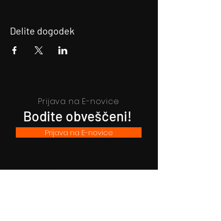
Delite dogodek
Prijava na E-novice
Bodite obveščeni!
Prijava na E-novice
Filmsko gledališče Idrija
Trg sv. Ahacija 5, 5280 Idrija
T: 05 37 34 060