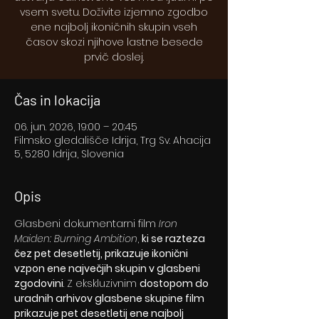
vsem svetu. Doživite izjemno zgodbo
ene najbolj ikoničnih skupin vseh
časov skozi njihove lastne besede
prvič doslej.
Čas in lokacija
06. jun. 2026, 19:00 – 20:45
Filmsko gledališče Idrija, Trg Sv. Ahacija
5, 5280 Idrija, Slovenia
Opis
Glasbeni dokumentarni film 
Iron 
Maiden: Burning Ambition
, 
ki se razteza 
čez pet desetletij, prikazuje ikonični 
vzpon ene največjih skupin v glasbeni 
zgodovini
. Z ekskluzivnim 
dostopom do 
uradnih arhivov glasbene skupine film 
prikazuje pet desetletij ene najbolj 