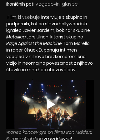
ikoničnih poti
 v zgodovini glasbe.
 Film, ki vsebuje 
intervjuje s skupino in 
podporniki, kot so slavni hollywoodski 
igralec Javier Bardem, bobnar skupine 
Metallica
 Lars Ulrich, kitarist skupine 
Rage Against the Machine
 Tom Morello 
in raper Chuck D, ponuja intimen 
vpogled v njihovo brezkompromisno 
vizijo in neomajno povezanost z njihovo 
številčno množico oboževalcev.
»Konec koncev gre pri filmu Iron Maiden: 
Burning Ambition 
za vzdržljivost: 