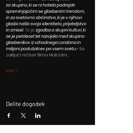
za
skupino, ki se ni hotela podrejati 
spreminjajočim se glasbenim trendom, 
in za svetovno občinstvo, ki je v njihovi 
glasbi našlo svojo identiteto, prijateljstvo 
in smisel
. To je 
zgodba o skupni kulturi, ki 
se je petdeset let razvijala med skupino 
glasbenikov iz vzhodnega Londona in 
milijoni poslušalcev po vsem svetu
,« 
še 
zaključi režiser filma Malcolm…
Več >
Delite dogodek