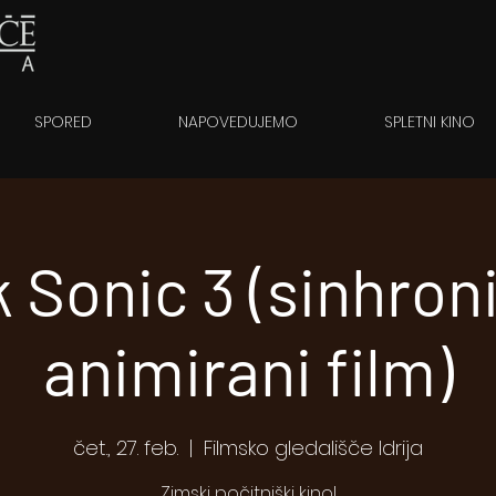
SPORED
NAPOVEDUJEMO
SPLETNI KINO
 Sonic 3 (sinhroni
animirani film)
čet., 27. feb.
  |  
Filmsko gledališče Idrija
Zimski počitniški kino!