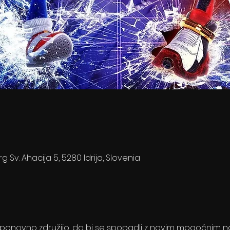
rg Sv. Ahacija 5, 5280 Idrija, Slovenia
 se ponovno združijo, da bi se spopadli z novim mogočnim