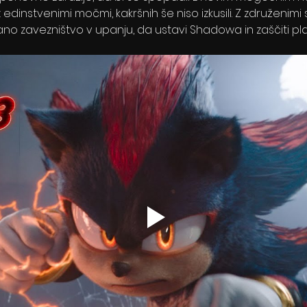
edinstvenimi močmi, kakršnih še niso izkusili. Z združeni
ano zavezništvo v upanju, da ustavi Shadowa in zaščiti pla