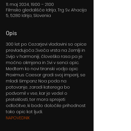
11. maj 2024, 19:00 – 21:00
Filmsko gledališče Idrija, Trg Sv. Ahacija
5, 5280 Idrija, Slovenia
Opis
300 let po Cezarjevi vladavini so opice 
prevladujoča živeča vrsta na Zemlji in 
živijo v harmoniji, človeška rasa pa je 
močno okrnjena in živi v senci opic. 
Medtem ko novi tiranski vodja opic 
Proximus Caesar gradi svoj imperij, se 
mladi šimpanz Noa poda na 
potovanje, zaradi katerega bo 
podvomil v vse, kar je vedel o 
preteklosti, ter mora sprejeti 
odločitve, ki bodo določile prihodnost 
tako opic kot ljudi.
NAPOVEDNIK