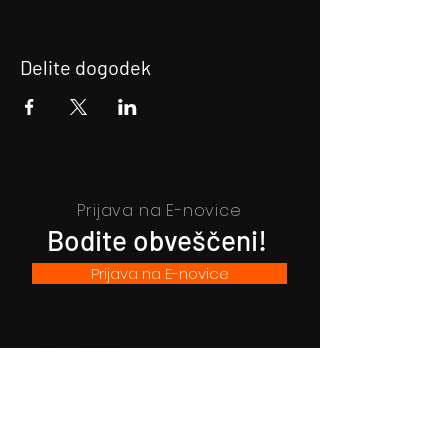
Delite dogodek
Prijava na E-novice
Bodite obveščeni!
Prijava na E-novice
Filmsko gledališče Idrija
Trg sv. Ahacija 5, 5280 Idrija
T: 05 37 34 060