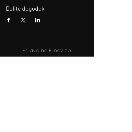
Delite dogodek
Prijava na E-novice
Bodite obveščeni!
Prijava na E-novice
Filmsko gledališče Idrija
Trg sv. Ahacija 5, 5280 Idrija
T: 05 37 34 060
Vstopnice