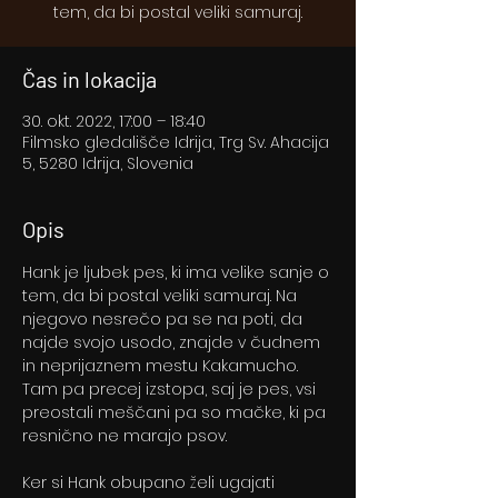
tem, da bi postal veliki samuraj.
Čas in lokacija
30. okt. 2022, 17:00 – 18:40
Filmsko gledališče Idrija, Trg Sv. Ahacija
5, 5280 Idrija, Slovenia
Opis
Hank je ljubek pes, ki ima velike sanje o 
tem, da bi postal veliki samuraj. Na 
njegovo nesrečo pa se na poti, da 
najde svojo usodo, znajde v čudnem 
in neprijaznem mestu Kakamucho. 
Tam pa precej izstopa, saj je pes, vsi 
preostali meščani pa so mačke, ki pa 
resnično ne marajo psov.
Ker si Hank obupano želi ugajati 