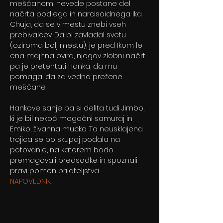
meščanom, nevede postane del 
načrta podlega in narcisoidnega Ika 
Chuja, da se v mestu znebi vseh 
prebivalcev. Da bi zavladal svetu 
(oziroma bolj mestu), je pred Ikom le 
ena majhna ovira, njegov zlobni načrt 
pa je pretentati Hanka, da mu 
pomaga, da za vedno prežene 
meščane.
Hankove sanje pa si delita tudi Jimbo, 
ki je bil nekoč mogočni samuraj in 
Emiko, živahna mucka. Ta neusklajena 
trojica se bo skupaj podala na 
potovanje, na katerem bodo 
premagovali predsodke in spoznali 
pravi pomen prijateljstva.
NAPOVEDNIK