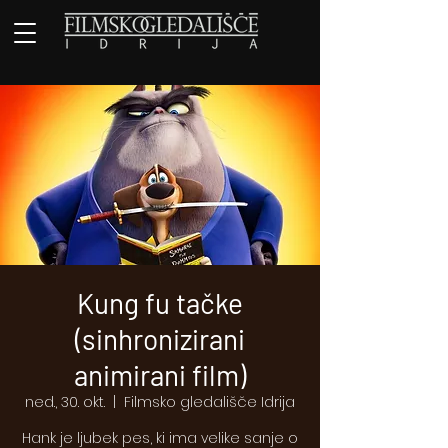
Kung fu tačke
(sinhronizirani
animirani film)
ned., 30. okt.
  |  
Filmsko gledališče Idrija
Hank je ljubek pes, ki ima velike sanje o