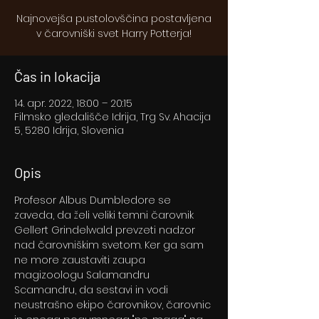
Najnovejša pustolovščina postavljena
v čarovniški svet Harry Potterja!
Čas in lokacija
14. apr. 2022, 18:00 – 20:15
Filmsko gledališče Idrija, Trg Sv. Ahacija
5, 5280 Idrija, Slovenia
Opis
Profesor Albus Dumbledore se 
zaveda, da želi veliki temni čarovnik 
Gellert Grindelwald prevzeti nadzor 
nad čarovniškim svetom. Ker ga sam 
ne more zaustaviti zaupa 
magizoologu Salamandru 
Scamandru, da sestavi in vodi 
neustrašno ekipo čarovnikov, čarovnic 