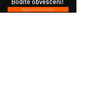
Bodite obveščeni!
Prijava na E-novice
Filmsko gledališče Idrija
Trg sv. Ahacija 5, 5280 Idrija
T: 05 37 34 060
Vstopnice
Izkaznica FGI
Kartica zvestobe
Darilni boni
Spored
Spletni kino
O nas
Za šole
Uporaba dvorane in opreme
Rojstni dan v kinu
Hišni red