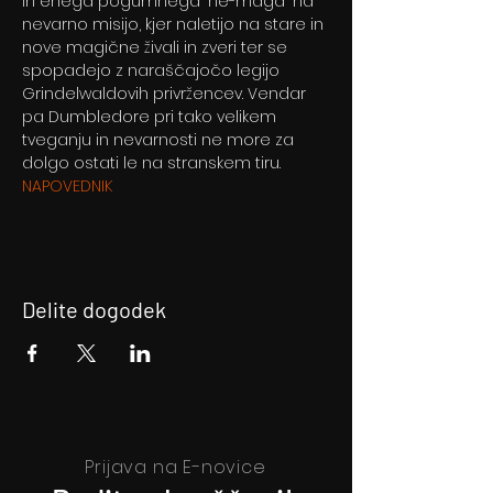
in enega pogumnega "ne-maga" na 
nevarno misijo, kjer naletijo na stare in 
nove magične živali in zveri ter se 
spopadejo z naraščajočo legijo 
Grindelwaldovih privržencev. Vendar 
pa Dumbledore pri tako velikem 
tveganju in nevarnosti ne more za 
dolgo ostati le na stranskem tiru.
NAPOVEDNIK
Delite dogodek
Prijava na E-novice