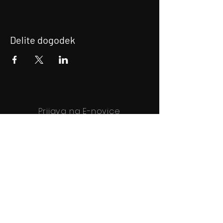
Delite dogodek
Prijava na E-novice
Bodite obveščeni!
Prijava na E-novice
Filmsko gledališče Idrija
Trg sv. Ahacija 5, 5280 Idrija