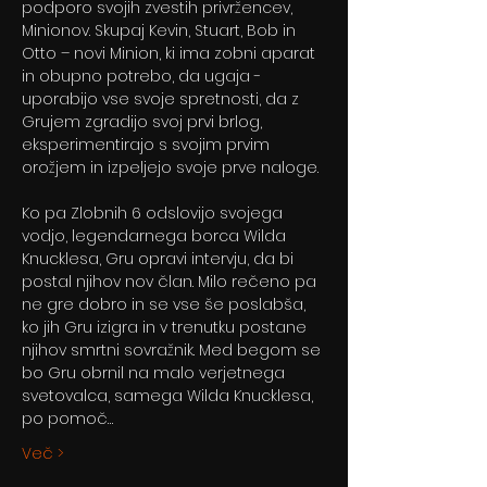
podporo svojih zvestih privržencev, 
Minionov. Skupaj Kevin, Stuart, Bob in 
Otto – novi Minion, ki ima zobni aparat 
in obupno potrebo, da ugaja - 
uporabijo vse svoje spretnosti, da z 
Grujem zgradijo svoj prvi brlog, 
eksperimentirajo s svojim prvim 
orožjem in izpeljejo svoje prve naloge.
Ko pa Zlobnih 6 odslovijo svojega 
vodjo, legendarnega borca Wilda 
Knucklesa, Gru opravi intervju, da bi 
postal njihov nov član. Milo rečeno pa 
ne gre dobro in se vse še poslabša, 
ko jih Gru izigra in v trenutku postane 
njihov smrtni sovražnik. Med begom se 
bo Gru obrnil na malo verjetnega 
svetovalca, samega Wilda Knucklesa, 
po pomoč…
Več >