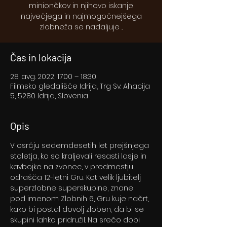
miniončkov in njihovo iskanje
največjega in najmogočnejšega
zlobneža se nadaljuje ...
Čas in lokacija
28. avg. 2022, 17:00 – 18:30
Filmsko gledališče Idrija, Trg Sv. Ahacija
5, 5280 Idrija, Slovenia
Opis
V osrčju sedemdesetih let prejšnjega 
stoletja, ko so kraljevali resasti lasje in 
kavbojke na zvonec, v predmestju 
odrašča 12-letni Gru. Kot velik ljubitelj 
superzlobne superskupine, znane 
pod imenom Zlobnih 6, Gru kuje načrt, 
kako bi postal dovolj zloben, da bi se 
skupini lahko pridružil. Na srečo dobi 