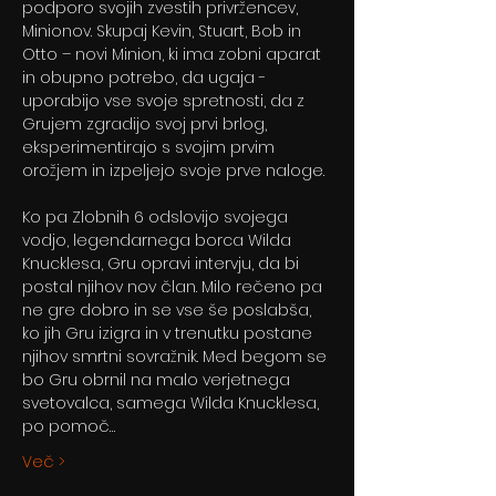
podporo svojih zvestih privržencev, 
Minionov. Skupaj Kevin, Stuart, Bob in 
Otto – novi Minion, ki ima zobni aparat 
in obupno potrebo, da ugaja - 
uporabijo vse svoje spretnosti, da z 
Grujem zgradijo svoj prvi brlog, 
eksperimentirajo s svojim prvim 
orožjem in izpeljejo svoje prve naloge.
Ko pa Zlobnih 6 odslovijo svojega 
vodjo, legendarnega borca Wilda 
Knucklesa, Gru opravi intervju, da bi 
postal njihov nov član. Milo rečeno pa 
ne gre dobro in se vse še poslabša, 
ko jih Gru izigra in v trenutku postane 
njihov smrtni sovražnik. Med begom se 
bo Gru obrnil na malo verjetnega 
svetovalca, samega Wilda Knucklesa, 
po pomoč…
Več >