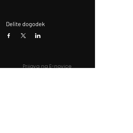
Delite dogodek
Prijava na E-novice
Bodite obveščeni!
Prijava na E-novice
Filmsko gledališče Idrija
Trg sv. Ahacija 5, 5280 Idrija