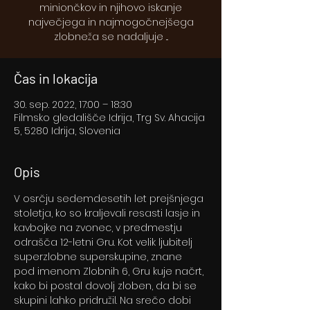
miniončkov in njihovo iskanje
največjega in najmogočnejšega
zlobneža se nadaljuje ...
Čas in lokacija
30. sep. 2022, 17:00 – 18:30
Filmsko gledališče Idrija, Trg Sv. Ahacija
5, 5280 Idrija, Slovenia
Opis
V osrčju sedemdesetih let prejšnjega 
stoletja, ko so kraljevali resasti lasje in 
kavbojke na zvonec, v predmestju 
odrašča 12-letni Gru. Kot velik ljubitelj 
superzlobne superskupine, znane 
pod imenom Zlobnih 6, Gru kuje načrt, 
kako bi postal dovolj zloben, da bi se 
skupini lahko pridružil. Na srečo dobi 