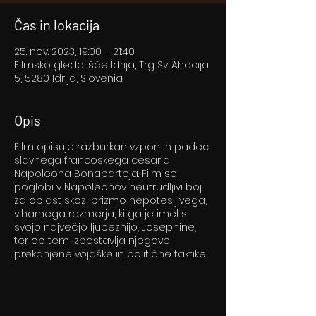
Čas in lokacija
25. nov. 2023, 19:00 – 21:40
Filmsko gledališče Idrija, Trg Sv. Ahacija
5, 5280 Idrija, Slovenia
Opis
Film opisuje razburkan vzpon in padec
slavnega francoskega cesarja
Napoleona Bonaparteja. Film se
poglobi v Napoleonov neutrudljivi boj
za oblast skozi prizmo nepotešljivega,
viharnega razmerja, ki ga je imel s
svojo največjo ljubeznijo, Josephine,
ter ob tem izpostavlja njegove
prekanjene vojaške in politične taktike.
NAPOVEDNIK