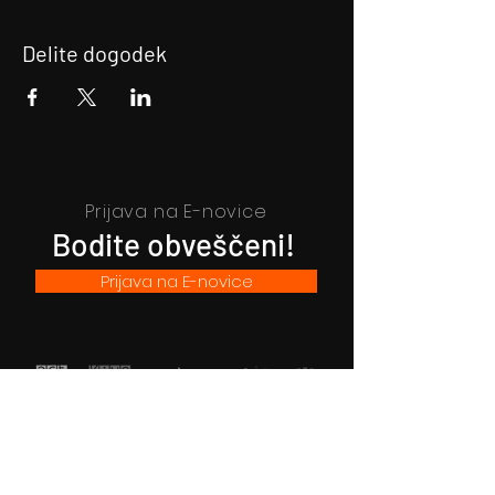
Delite dogodek
Prijava na E-novice
Bodite obveščeni!
Prijava na E-novice
Filmsko gledališče Idrija
Trg sv. Ahacija 5, 5280 Idrija
T: 05 37 34 060