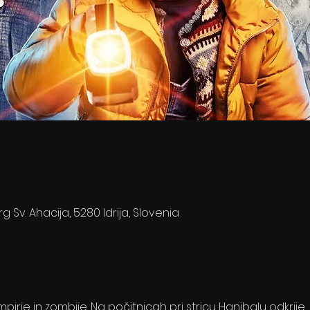
rg Sv. Ahacija, 5280 Idrija, Slovenia
pirje in zombije. Na počitnicah pri stricu Hanibalu odkrije