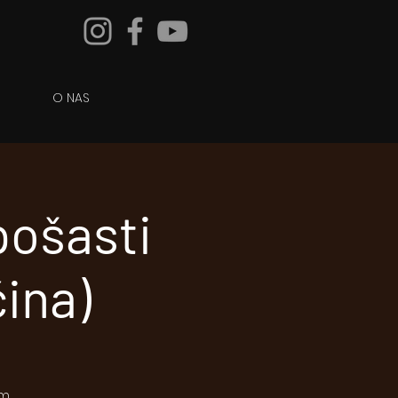
O NAS
pošasti
ina)
m.