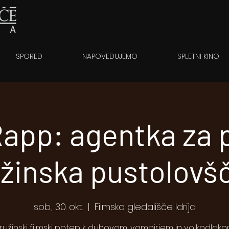
SPORED
NAPOVEDUJEMO
SPLETNI KINO
Rapp: agentka za 
užinska pustolovšč
sob., 30. okt.
  |  
Filmsko gledališče Idrija
ružinski filmski potep k duhovom, vampirjem in volkodlako