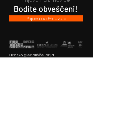
Prijava na E-novice
Bodite obveščeni!
Prijava na E-novice
Filmsko gledališče Idrija
Trg sv. Ahacija 5, 5280 Idrija
T: 05 37 34 060
Vstopnice
Izkaznica FGI
Kartica zvestobe
Darilni boni
Spored
Spletni kino
O nas
Za šole
Uporaba dvorane in opreme