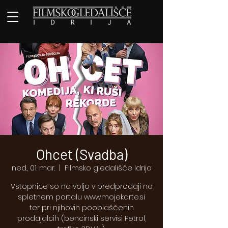
Ohcet (Svadba)
ned., 01. mar.
  |  
Filmsko gledališče Idrija
Vstopnice so na voljo v predprodaji na
spletnem portalu www.mojekarte.si
ter pri njihovih pooblaščenih
prodajalcih (bencinski servisi Petrol,