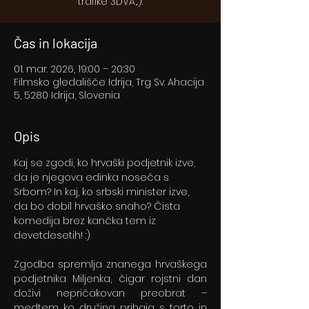
trafike 3DVA,..).
Čas in lokacija
01. mar. 2026, 19:00 – 20:30
Filmsko gledališče Idrija, Trg Sv. Ahacija
5, 5280 Idrija, Slovenia
Opis
Kaj se zgodi, ko hrvaški podjetnik izve, 
da je njegova edinka noseča s 
Srbom? In kaj, ko srbski minister izve, 
da bo dobil hrvaško snaho? Čista 
komedija brez kančka tem iz 
devetdesetih! :)
Zgodba spremlja znanega hrvaškega 
podjetnika Miljenka, čigar rojstni dan 
doživi nepričakovan preobrat – 
medtem ko družina prihaja s torto in 