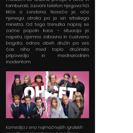
tamburaši, zazvoni telefon: njegova hči 
kliče iz Londona. Noseča je, oče 
njenega otroka pa je sin srbskega 
ministra. Od tega trenutka naprej se 
začne popoln kaos – situacija je 
napeta, izjemno zabavna in čustveno 
bogata, odnos obeh družin pa ves 
čas niha med toplo družinsko 
pripovedjo in mednarodnim 
incidentom.
Komedija z eno najmočnejših igralskih 