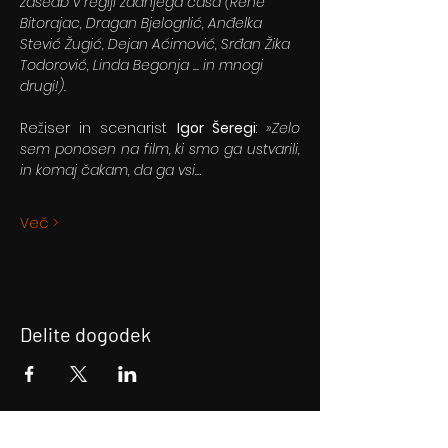
zasedb v regiji zadnjega časa (Rene 
Bitorajac, Dragan Bjelogrlić, Anđelka 
Stević Žugić, Dejan Aćimović, Srđan Žika 
Todorović, Linda Begonja ... in mnogi 
drugi!).
Režiser in scenarist 
Igor Šeregi
: 
»Zelo 
sem ponosen na film, ki smo ga ustvarili, 
in komaj čakam, da ga vsi…
Več >
Delite dogodek