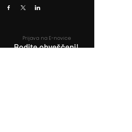
Prijava na E-novice
Bodite obveščeni!
Prijava na E-novice
Filmsko gledališče Idrija
Trg sv. Ahacija 5, 5280 Idrija
T: 05 37 34 060
Vstopnice
Izkaznica FGI
Kartica zvestobe