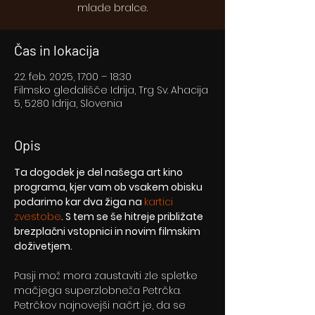
mlade bralce.
Čas in lokacija
22. feb. 2025, 17:00 – 18:30
Filmsko gledališče Idrija, Trg Sv. Ahacija
5, 5280 Idrija, Slovenia
Opis
Ta dogodek je del našega art kino 
programa, kjer vam ob vsakem obisku 
podarimo kar dva žiga na 
kartici 
zvestobe
. S tem se še hitreje približate 
brezplačni vstopnici in novim filmskim 
doživetjem.
Pasji mož mora zaustaviti zle spletke 
mačjega superzlobneža Petrčka. 
Petrčkov najnovejši načrt je, da se 