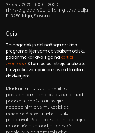
27. sep. 2025, 19:00 – 20:30
Filmsko gledališče Idrija, Trg Sv. Ahacija
5, 5280 Idrija, Slovenia
Opis
Ta dogodek je del našega art kino 
programa, kjer vam ob vsakem obisku 
podarimo kar dva žiga na 
kartici 
zvestobe
. S tem se še hitreje približate 
brezplačni vstopnici in novim filmskim 
doživetjem.
Mlada in ambiciozna ženitna 
posrednica se znajde razpeta med 
popolnim moškim in svojim 
nepopolnim bivšim ... Kot bi od 
režiserke Preteklih življenj lahko 
pričakovali, Popolna zveza ni običajna 
romantična komedija, temveč 
pronicljiv in odkrit razmislek o 