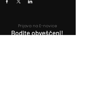
Prijava na E-novice
Bodite obveščeni!
Prijava na E-novice
Filmsko gledališče Idrija
Trg sv. Ahacija 5, 5280 Idrija
T: 05 37 34 060
Vstopnice
Izkaznica FGI
Kartica zvestobe
Darilni boni