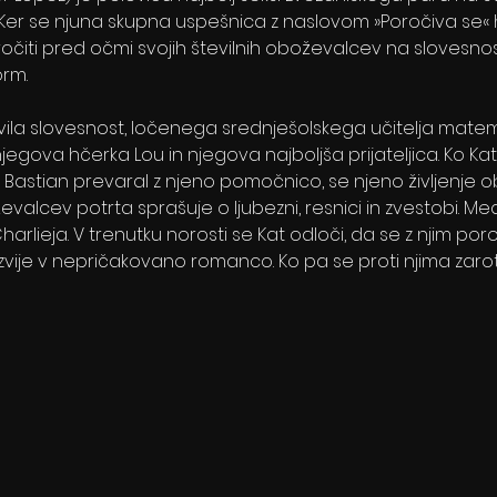
er se njuna skupna uspešnica z naslovom »Poročiva se« h
očiti pred očmi svojih številnih oboževalcev na slovesnosti
orm.
vila slovesnost, ločenega srednješolskega učitelja matem
egova hčerka Lou in njegova najboljša prijateljica. Ko Ka
je Bastian prevaral z njeno pomočnico, se njeno življenje o
alcev potrta sprašuje o ljubezni, resnici in zvestobi. M
rlieja. V trenutku norosti se Kat odloči, da se z njim poroči
zvije v nepričakovano romanco. Ko pa se proti njima zarotijo