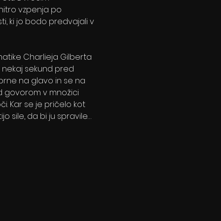
itro vzpenja po 
, ki jo bodo predvajali v 
atike Charlieja Gilberta 
t nekaj sekund pred 
brne na glavo in se na 
ed govorom v množici 
. Kar se je pričelo kot 
 sile, da bi ju spravile…