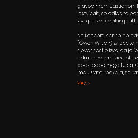
glasbenikom Bastianom. K
lestvicah, se odločita por
živo preko številnih platf
Na koncert, kjer se bo od
(Owen Wilson) zvlečeta nj
slovesnostjo izve, da jo 
odru pred množico obožev
opazi popolnega tujca, Cha
impulzivna reakcija, se ra
Več >