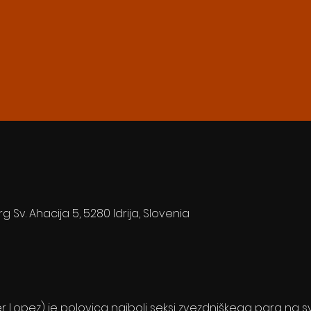
rg Sv. Ahacija 5, 5280 Idrija, Slovenia
r Lopez) je polovica najbolj seksi zvezdniškega para na s