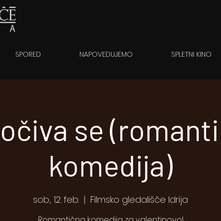
SPORED
NAPOVEDUJEMO
SPLETNI KINO
očiva se (romant
komedija)
sob., 12. feb.
  |  
Filmsko gledališče Idrija
Romantična komedija za valentinovo!