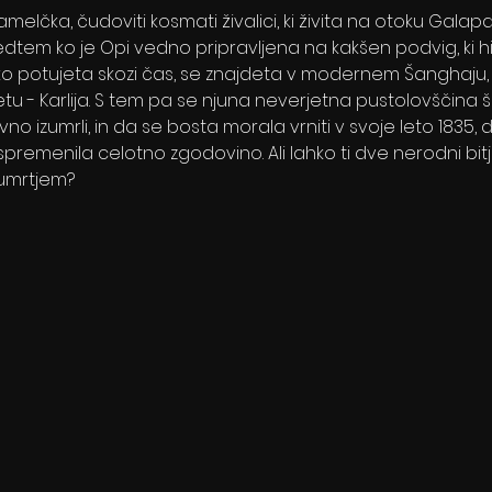
melčka, čudoviti kosmati živalici, ki živita na otoku Galapago
dtem ko je Opi vedno pripravljena na kakšen podvig, ki hi
potujeta skozi čas, se znajdeta v modernem Šanghaju, k
u - Karlija. S tem pa se njuna neverjetna pustolovščina še
vno izumrli, in da se bosta morala vrniti v svoje leto 1835, 
o spremenila celotno zgodovino. Ali lahko ti dve nerodni bi
zumrtjem?