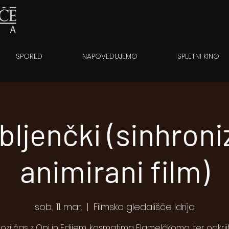
SPORED
NAPOVEDUJEMO
SPLETNI KINO
ljenčki (sinhroni
animirani film)
sob., 11. mar.
  |  
Filmsko gledališče Idrija
kozi čas z Opi in Edijem, kosmatima Flamelčkoma, ter odkrij