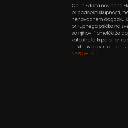
Opi in Edi sta navihana Fla
pripadnosti skupnosti, me
nenavadnem dogodku, ko 
prikupnega psička na svet
so njihovi Flamelčki že da
katastrofo, ki pa bi lahk
rešita svojo vrsto pred i
NAPOVEDNIK