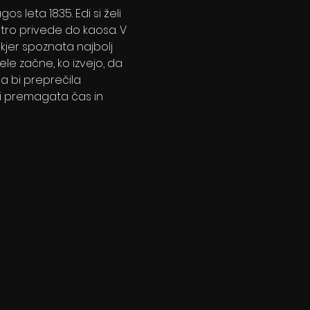
s leta 1835. Edi si želi 
tro privede do kaosa. V 
jer spoznata najbolj 
le začne, ko izvejo, da 
da bi preprečila 
tji premagata čas in 