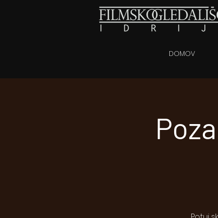
DOMOV
Pozab
Potuj s