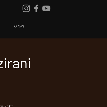
O NAS
zirani
te, kako