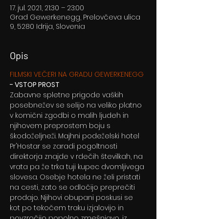
17. jul. 2021, 21:30 – 23:00
Grad Gewerkenegg, Prelovčeva ulica
9, 5280 Idrija, Slovenia
Opis
FILMSKI VEČERI NA GRADU GEWERKENEGG
- VSTOP PROST
Zabavne spletne prigode vaških 
posebnežev se selijo na veliko platno 
v komični zgodbi o malih ljudeh in 
njihovem preprostem boju s 
škodoželjneži. Majhni podeželski hotel 
Pr'Hostar se zaradi pogoltnosti 
direktorja znajde v rdečih številkah, na 
vrata pa že trka tuji kupec dvomljivega 
slovesa. Osebje hotela ne želi pristati 
na cesti, zato se odločijo preprečiti 
prodajo. Njihovi obupani poskusi se 
kot po tekočem traku izjalovijo in 
povzročijo popolno zmešnjavo, iz 