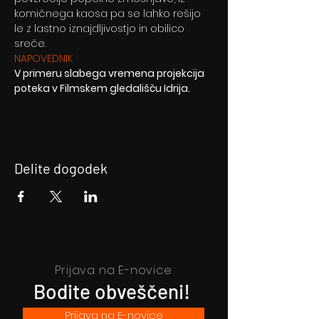
komičnega kaosa pa se lahko rešijo 
le z lastno iznajdljivostjo in obilico 
sreče.
NAPOVEDNIK
V primeru slabega vremena projekcija 
poteka v Filmskem gledališču Idrija.
Delite dogodek
Prijava na E-novice
Bodite obveščeni!
Prijava na E-novice