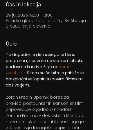
Čas in lokacija
29. jul. 2025, 19:00 – 21:00
Filmsko gledališče Idrija, Trg Sv. Ahacija
5, 5280 Idrija, Slovenia
Opis
Ta dogodek je del našega art kino 
programa, kjer vam ob vsakem obisku 
podarimo kar dva žiga na 
kartici 
zvestobe
. S tem se še hitreje približate 
brezplačni vstopnici in novim filmskim 
doživetjem.
Zoran Predin. Upornik, borec za 
pravico, postpunker in šansonjer. Film 
pripoveduje zgodbo o mladosti 
Zorana Predina v delavskem Mariboru, 
neizmerni slavi in priljubljenosti, ki jo je 
v Jugoslaviji dosegel s skupino Lačni 