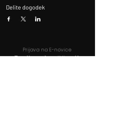
Delite dogodek
Prijava na E-novice
Bodite obveščeni!
Prijava na E-novice
Filmsko gledališče Idrija
Trg sv. Ahacija 5, 5280 Idrija
T: 05 37 34 060
Vstopnice