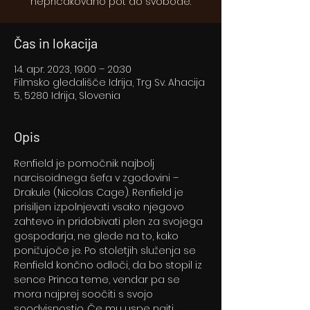
nepričakovano pot do svobode.
Čas in lokacija
14. apr. 2023, 19:00 – 20:30
Filmsko gledališče Idrija, Trg Sv. Ahacija
5, 5280 Idrija, Slovenia
Opis
Renfield je pomočnik najbolj 
narcisoidnega šefa v zgodovini – 
Drakule (Nicolas Cage). Renfield je 
prisiljen izpolnjevati vsako njegovo 
zahtevo in pridobivati plen za svojega 
gospodarja, ne glede na to, kako 
ponižujoče je. Po stoletjih služenja se 
Renfield končno odloči, da bo stopil iz 
sence Princa teme, vendar pa se 
mora najprej soočiti s svojo 
soodvisnostjo. Če mu uspe najti 