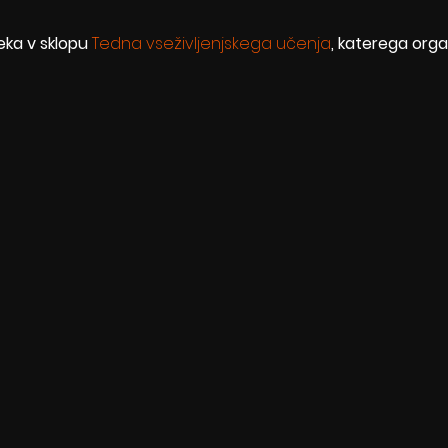
eka v sklopu 
Tedna vseživljenjskega učenja
, katerega organ