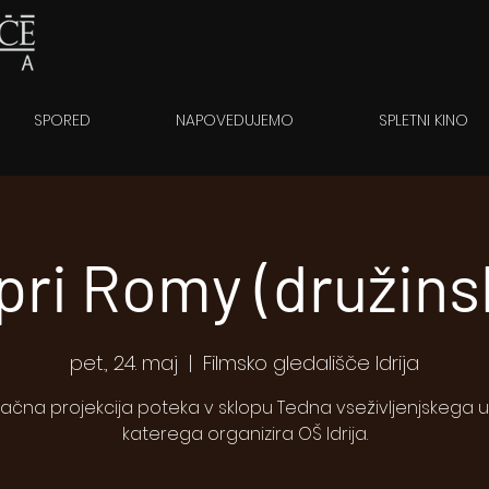
SPORED
NAPOVEDUJEMO
SPLETNI KINO
pri Romy (družinsk
pet., 24. maj
  |  
Filmsko gledališče Idrija
lačna projekcija poteka v sklopu Tedna vseživljenjskega u
katerega organizira OŠ Idrija.