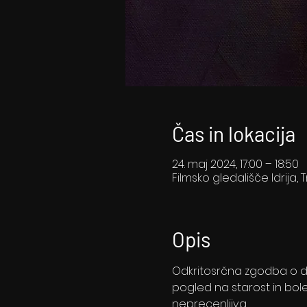
Čas in lokacija
24. maj 2024, 17:00 – 18:50
Filmsko gledališče Idrija, T
Opis
Odkritosrčna zgodba o dek
pogled na starost in bo
neprecenljiva. 