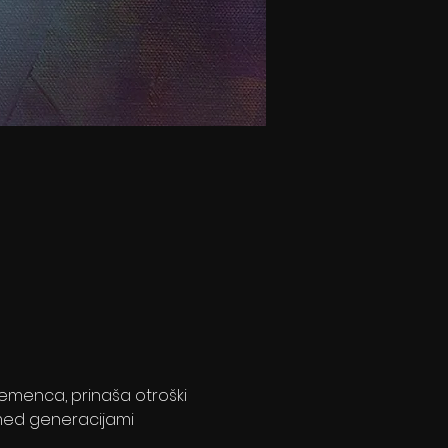
 demenca, prinaša otroški 
med generacijami 