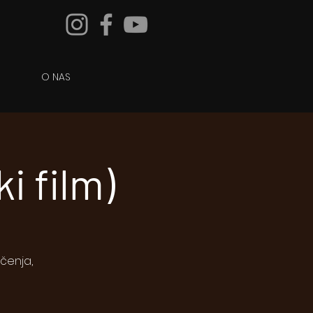
O NAS
i film)
čenja,