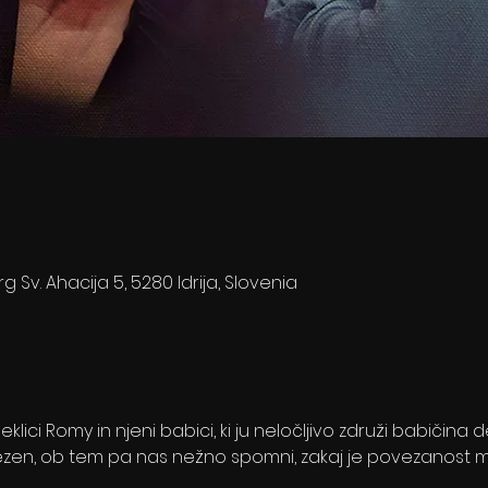
rg Sv. Ahacija 5, 5280 Idrija, Slovenia
lici Romy in njeni babici, ki ju neločljivo združi babičina
lezen, ob tem pa nas nežno spomni, zakaj je povezanost 