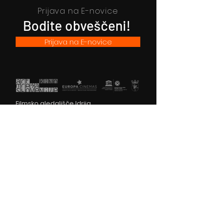
Prijava na E-novice
Bodite obveščeni!
Prijava na E-novice
Filmsko gledališče Idrija
Trg sv. Ahacija 5, 5280 Idrija
T: 05 37 34 060
Vstopnice
Izkaznica FGI
Kartica zvestobe
Darilni boni
Spored
Spletni kino
O nas
Za šole