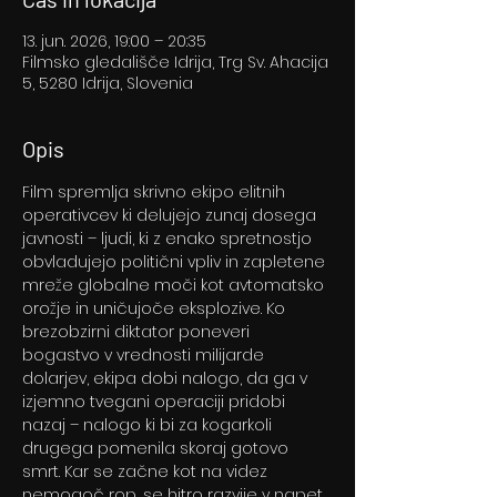
13. jun. 2026, 19:00 – 20:35
Filmsko gledališče Idrija, Trg Sv. Ahacija
5, 5280 Idrija, Slovenia
Opis
Film spremlja skrivno ekipo elitnih 
operativcev ki delujejo zunaj dosega 
javnosti – ljudi, ki z enako spretnostjo 
obvladujejo politični vpliv in zapletene 
mreže globalne moči kot avtomatsko 
orožje in uničujoče eksplozive. Ko 
brezobzirni diktator poneveri 
bogastvo v vrednosti milijarde 
dolarjev, ekipa dobi nalogo, da ga v 
izjemno tvegani operaciji pridobi 
nazaj – nalogo ki bi za kogarkoli 
drugega pomenila skoraj gotovo 
smrt. Kar se začne kot na videz 
nemogoč rop, se hitro razvije v napet 