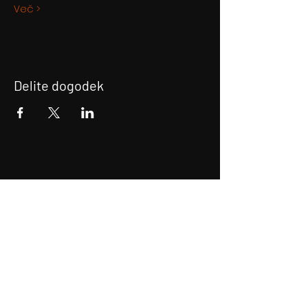
Več >
Delite dogodek
Prijava na E-novice
Bodite obveščeni!
Prijava na E-novice