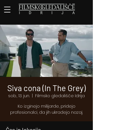
Siva cona (In The Grey)
sob., 13. jun.
  |  
Filmsko gledališče Idrija
Ko izginejo milijarde, pridejo
profesionalci, da jih ukradejo nazaj.
Čas in lokacija