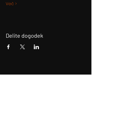
Več >
Delite dogodek
Prijava na E-novice
Bodite obveščeni!
Prijava na E-novice