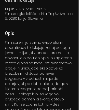
13. jun. 2026, 19:00 – 20:35
Filmsko gledališče Idrija, Trg Sv. Ahacija
5, 5280 Idrija, Slovenia
Opis
Film spremlja skrivno ekipo elitnih 
operativcev ki delujejo zunaj dosega 
javnosti – ljudi, ki z enako spretnostjo 
obvladujejo politični vpliv in zapletene 
mreže globalne moči kot avtomatsko 
orožje in uničujoče eksplozive. Ko 
brezobzirni diktator poneveri 
bogastvo v vrednosti milijarde 
dolarjev, ekipa dobi nalogo, da ga v 
izjemno tvegani operaciji pridobi 
nazaj – nalogo ki bi za kogarkoli 
drugega pomenila skoraj gotovo 
smrt. Kar se začne kot na videz 
nemogoč rop, se hitro razvije v napet 