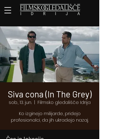
Siva cona (In The Grey)
sob., 13. jun.
  |  
Filmsko gledališče Idrija
Ko izginejo milijarde, pridejo
profesionalci, da jih ukradejo nazaj.
Čas in lokacija