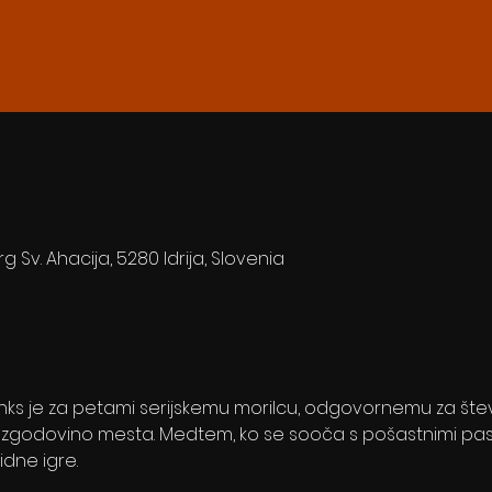
rg Sv. Ahacija, 5280 Idrija, Slovenia
anks je za petami serijskemu morilcu, odgovornemu za števi
godovino mesta. Medtem, ko se sooča s pošastnimi past
dne igre.