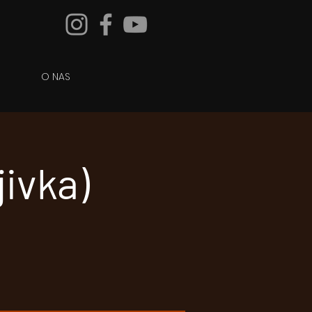
O NAS
jivka)