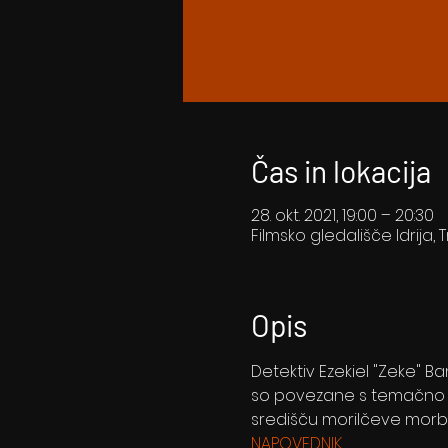
Čas in lokacija
28. okt. 2021, 19:00 – 20:30
Filmsko gledališče Idrija, T
Opis
Detektiv Ezekiel "Zeke" B
so povezane s temačno z
središču morilčeve morbi
NAPOVEDNIK