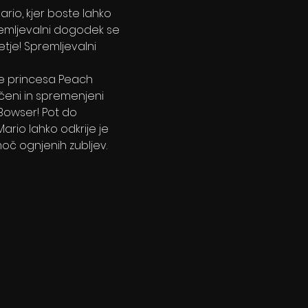
io, kjer boste lahko 
premljevalni dogodek se 
tje! Spremljevalni 
je princesa Peach 
očeni in spremenjeni 
Bowser! Pot do 
ario lahko odkrije je 
oč ognjenih zubljev. 