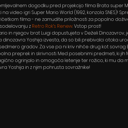
emljevalnem dogodku pred projekcijo filma Brata super Mar
sti na video igri Super Mario World (1992, konzola SNES)! S
četkom filma - ne zamudite priložnosti za popolno dožive
 sodelovanju z 
Retro Rok’s Renew
. Vstop prost!
io in njegov brat Luigi dopustujeta v Deželi Dinozavrov, 
a dinozavra Yoshija izvesta, da so bili prebivalci otoka ur
v sedmero gradov. Za vse pa ni kriv nihče drug kot sovrag 
na preprek in skrivnosti. Med posebnimi predmeti, ki jih M
gično ogrinjalo in omogoča letenje ter rožico, ki mu da m
ra Yoshija in z njim pohrusta sovražnike!