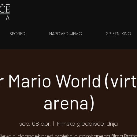
SPORED
NAPOVEDUJEMO
SPLETNI KINO
 Mario World (vir
arena)
sob., 08. apr.
  |  
Filmsko gledališče Idrija
jevalni dogodek pred projekcijo animiranega filma Brat