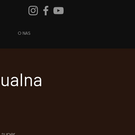
O NAS
tualna
a super