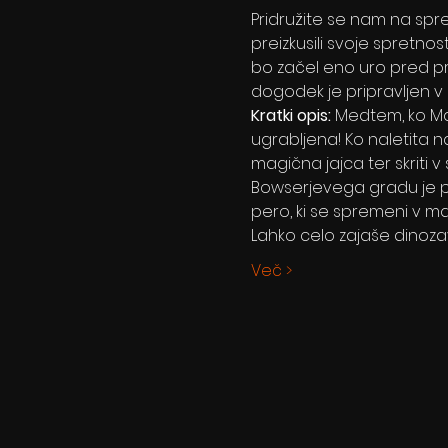
Pridružite se nam na spr
preizkusili svoje spretno
bo začel eno uro pred pri
dogodek je pripravljen v
Kratki opis: 
Medtem, ko Mar
ugrabljena! Ko naletita n
magična jajca ter skriti 
Bowserjevega gradu je pol
pero, ki se spremeni v ma
Lahko celo zajaše dinozav
Več >