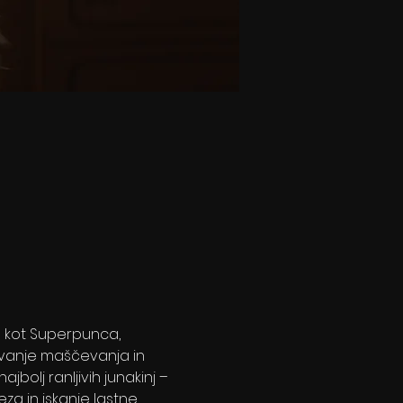
a kot Superpunca, 
vanje maščevanja in 
bolj ranljivih junakinj – 
eza in iskanje lastne 