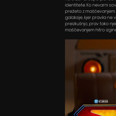
identitete. Ko nevarni so
prežeto z maščevanjem. 
galaksije, kjer pravila ne
preizkušnjo, prav tako nje
maščevanjem hitro izgine