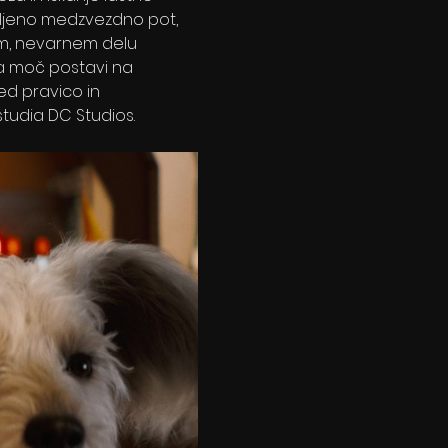
miljeno medzvezdno pot, 
m, nevarnem delu 
ena moč postavi na 
ed pravico in 
tudia DC Studios.