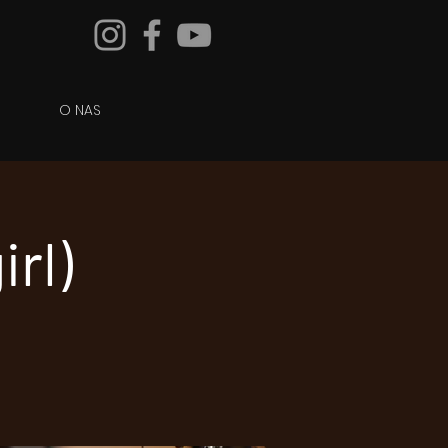
O NAS
rl)