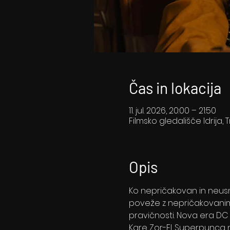
Čas in lokacija
11. jul. 2026, 20:00 – 21:50
Filmsko gledališče Idrija, T
Opis
Ko nepričakovan in neusm
poveže z nepričakovani
pravičnosti. Nova era DC 
Kare Zor-El. Superpunca ni