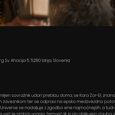
rg Sv. Ahacija 5, 5280 Idrija, Slovenia
iljen sovražnik udari preblizu doma, se Kara Zor-El, znan
m zaveznikom ter se odpravi na epsko medzvezdno poto
Universe se nadaljuje z zgodbo ene najmočnejših, a tudi naj
 več le simbol upanja, temveč lik, ki ga oblikujejo izguba, j