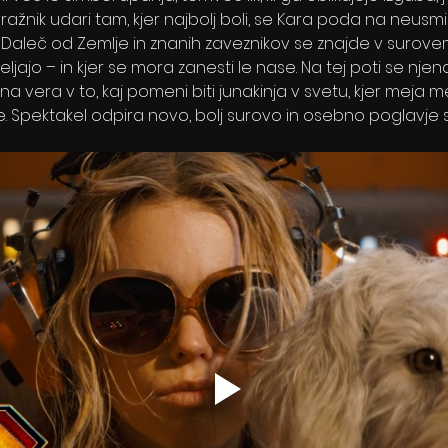
vražnik udari tam, kjer najbolj boli, se Kara poda na neus
Daleč od Zemlje in znanih zaveznikov se znajde v surove
 veljajo – in kjer se mora zanesti le nase. Na tej poti se nj
na vera v to, kaj pomeni biti junakinja v svetu, kjer meja m
. Spektakel odpira novo, bolj surovo in osebno poglavje s