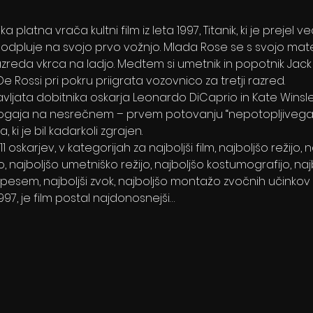
a platna vrača kultni film iz leta 1997, Titanik, ki je prejel v
anik odpluje na svojo prvo vožnjo. Mlada Rose se s svojo ma
razreda vkrca na ladjo. Medtem si umetnik in popotnik Ja
o De Rossi pri pokru priigrata vozovnico za tretji razred.
ljata dobitnika oskarja Leonardo DiCaprio in Kate Winslet,
dogaja na nesrečnem – prvem potovanju “nepotopljivega” 
ki je bil kadarkoli zgrajen.
11 oskarjev, v kategorijah za najboljši film, najboljšo režijo,
, najboljšo umetniško režijo, najboljšo kostumografijo, naj
 pesem, najboljši zvok, najboljšo montažo zvočnih učinkov i
 1997, je film postal najdonosnejši…