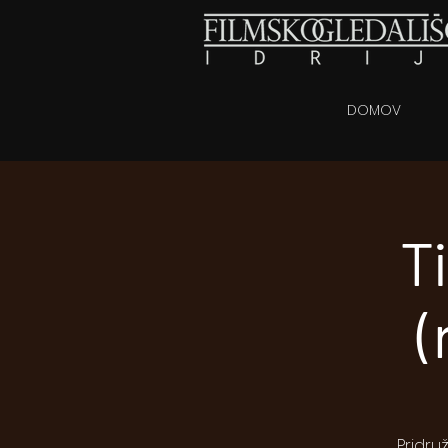
DOMOV
T
(
Pridru