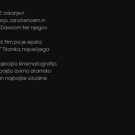
eč oskarjev!
terjo, zaročencem in 
ck Dawsom ter njegov 
 film pa je epska, 
Titanika, največjega 
 najboljšo kinematografijo, 
boljšo izvirno dramsko 
n najboljše vizualne 