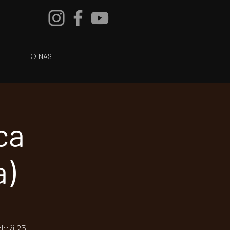
O NAS
ca
a)
eži 25.