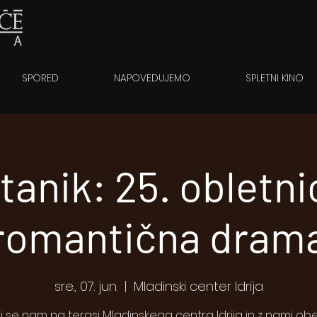
SPORED
NAPOVEDUJEMO
SPLETNI KINO
itanik: 25. obletni
romantična dram
sre., 07. jun.
  |  
Mladinski center Idrija
ži se nam na terasi Mladinskega centra Idrija in z nami obel