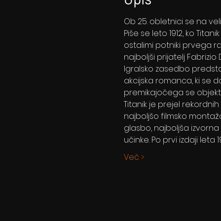
Ob 25. obletnici se na velik
Piše se leto 1912, ko Tit
ostalimi potniki prvega 
najboljši prijatelj Fabrizi
Igralsko zasedbo predstav
akcijska romanca, ki se 
premikajočega se objekta, 
Titanik je prejel rekordnih 
najboljšo filmsko montažo
glasbo, najboljša izvorna
učinke. Po prvi izdaji leta
Več >