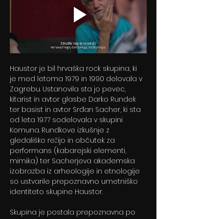
Haustor je bil hrvaška rock skupina, ki 
je med letoma 1979 in 1990 delovala v 
Zagrebu. Ustanovila sta jo pevec, 
kitarist in avtor glasbe Darko Rundek 
ter basist in avtor Srđan Sacher, ki sta 
od leta 1977 sodelovala v skupini 
Komuna. Rundkove izkušnje z 
gledališko režijo in občutek za 
performans (kabarejski elementi, 
mimika) ter Sacherjeva akademska 
izobrazba iz arheologije in etnologije 
so ustvarile prepoznavno umetniško 
identiteto skupine Haustor.
Skupina je postala prepoznavna po 