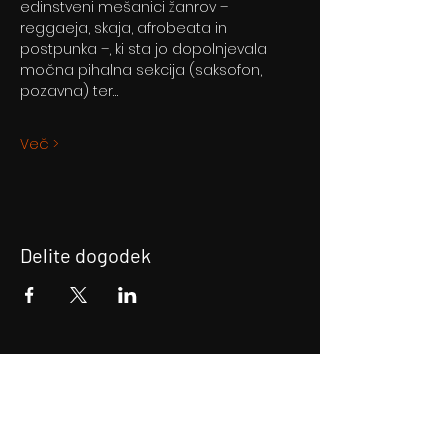
edinstveni mešanici žanrov – 
reggaeja, skaja, afrobeata in 
postpunka –, ki sta jo dopolnjevala 
močna pihalna sekcija (saksofon, 
pozavna) ter…
Več >
Delite dogodek
Prijava na E-novice
Bodite obveščeni!