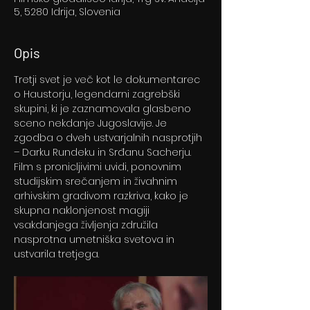
5, 5280 Idrija, Slovenia
Opis
Tretji svet je več kot le dokumentarec 
o Haustorju, legendarni zagrebški 
skupini, ki je zaznamovala glasbeno 
sceno nekdanje Jugoslavije. Je 
zgodba o dveh ustvarjalnih nasprotjih 
– Darku Rundeku in Srđanu Sacherju. 
Film s pronicljivimi uvidi, ponovnim 
studijskim srečanjem in živahnim 
arhivskim gradivom razkriva, kako je 
skupna naklonjenost magiji 
vsakdanjega življenja združila 
nasprotna umetniška svetova in 
ustvarila tretjega.