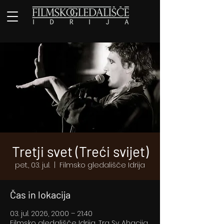
Tretji svet (Treći svijet)
pet., 03. jul.
  |  
Filmsko gledališče Idrija
Čas in lokacija
03. jul. 2026, 20:00 – 21:40
Filmsko gledališče Idrija, Trg Sv. Ahacija