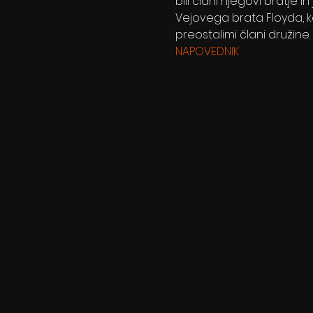
bili člani njegovi bratje i
Vejovega brata Floyda, k
preostalimi člani družine.
NAPOVEDNIK