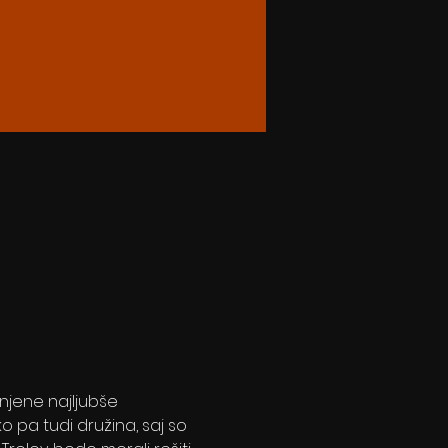
 njene najljubše 
o pa tudi družina, saj so 