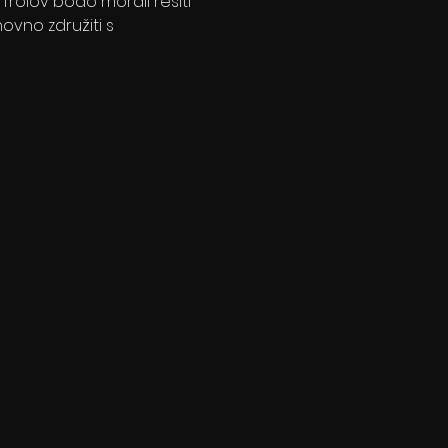
h Trolov bodo morali rešiti 
vno združiti s 