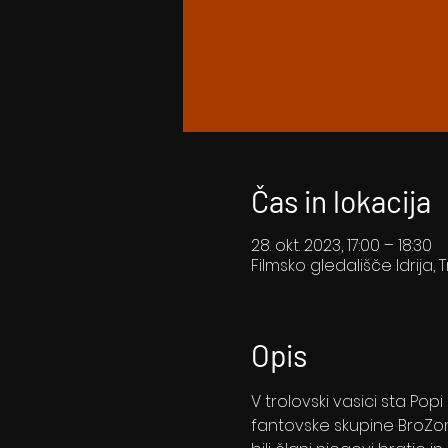
Čas in lokacija
28. okt. 2023, 17:00 – 18:30
Filmsko gledališče Idrija, T
Opis
V trolovski vasici sta Pop
fantovske skupine BroZone