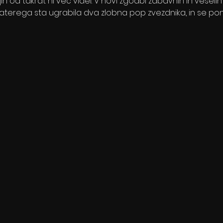
n jih od takrat ni več videl. V novi zgodbi zabavnih in veseli
aterega sta ugrabila dva zlobna pop zvezdnika, in se pono