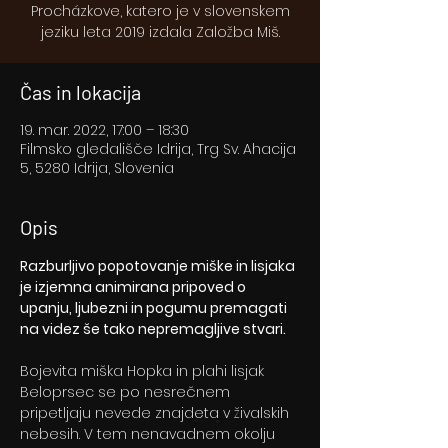
Procházkove, katero je v slovenskem
jeziku leta 2019 izdala Založba Miš.
Čas in lokacija
19. mar. 2022, 17:00 – 18:30
Filmsko gledališče Idrija, Trg Sv. Ahacija
5, 5280 Idrija, Slovenia
Opis
Razburljivo popotovanje miške in lisjaka 
je izjemna animirana pripoved o 
upanju, ljubezni in pogumu premagati 
na videz še tako nepremagljive stvari.
Bojevita miška Hopka in plahi lisjak 
Beloprsec se po nesrečnem 
pripetljaju nevede znajdeta v živalskih 
nebesih. V tem nenavadnem okolju 