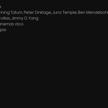
e
hanning Tatum, Peter Dinklage, Juno Temple, Ben Mendelsohn,
Collias, Jimmy O. Yang
Cinemas d.o.o.
pisi