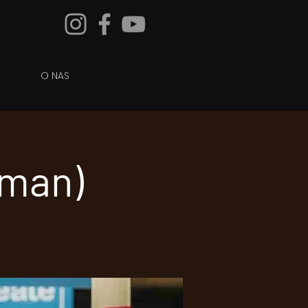
O NAS
fman)