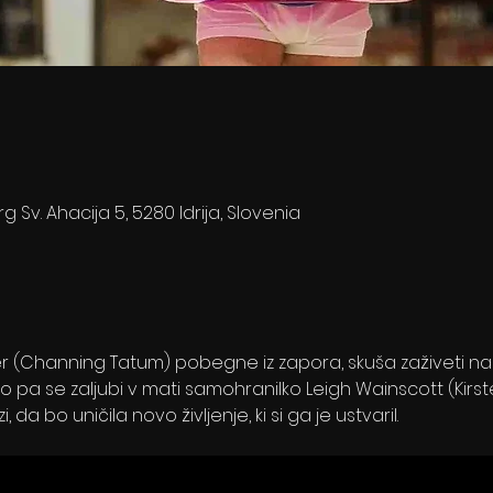
rg Sv. Ahacija 5, 5280 Idrija, Slovenia
r (Channing Tatum) pobegne iz zapora, skuša zaživeti na n
. Ko pa se zaljubi v mati samohranilko Leigh Wainscott (Kirs
 da bo uničila novo življenje, ki si ga je ustvaril.