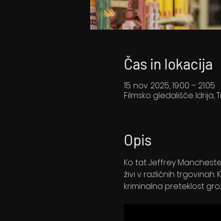
Čas in lokacija
15. nov. 2025, 19:00 – 21:05
Filmsko gledališče Idrija, T
Opis
Ko tat Jeffrey Mancheste
živi v različnih trgovinah
kriminalna preteklost grozi,