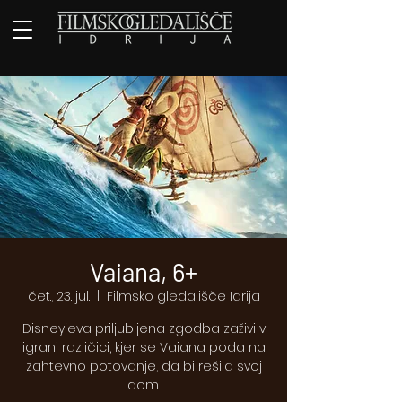
Vaiana, 6+
čet., 23. jul.
  |  
Filmsko gledališče Idrija
Disneyjeva priljubljena zgodba zaživi v
igrani različici, kjer se Vaiana poda na
zahtevno potovanje, da bi rešila svoj
dom.