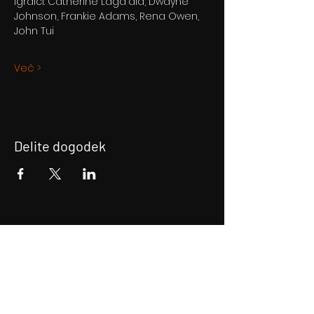
Igralci: Catherine Laga'aia, Dwayne 
Johnson, Frankie Adams, Rena Owen, 
John Tui
Več >
Delite dogodek
Prijava na E-novice
Bodite obveščeni!
Prijava na E-novice