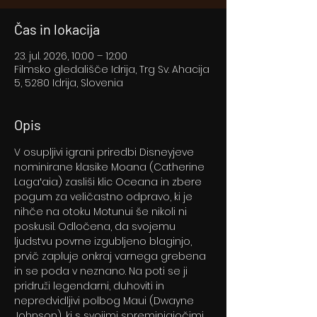
Čas in lokacija
23. jul. 2026, 10:00 – 12:00
Filmsko gledališče Idrija, Trg Sv. Ahacija
5, 5280 Idrija, Slovenia
Opis
V osupljivi igrani priredbi Disneyjeve 
nominirane klasike Moana (Catherine 
Lagaʻaia) zasliši klic Oceana in zbere 
pogum za veličastno odpravo, ki je 
nihče na otoku Motunui še nikoli ni 
poskusil. Odločena, da svojemu 
ljudstvu povrne izgubljeno blaginjo, 
prvič zapluje onkraj varnega grebena 
in se poda v neznano. Na poti se ji 
pridruži legendarni, duhoviti in 
nepredvidljivi polbog Maui (Dwayne 
Johnson), ki s svojimi spreminjajočimi 