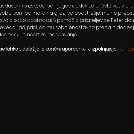
dušen, ko izve, da bo njegov dedek Ed prišel živet v druž
sobo, sam pa mora na grozljivo podstrešje, mu ne preos
ojo sobo dobi nazaj. S pomočjo prijateljev se Peter domi
eveda rad, prisil, da mu sobo enostavno preda. A dedek je bo
dedek skuje načrt za maščevanje.
e lahko udeležijo le končni uporabniki, ki izpolnjujejo 
PCT po