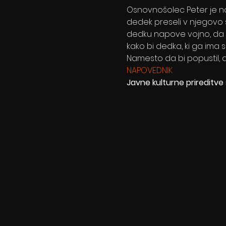
Osnovnošolec Peter je nav
dedek preseli v njegovo 
dedku napove vojno, da sv
kako bi dedka, ki ga ima s
Namesto da bi popustil, 
NAPOVEDNIK
Javne kulturne prireditve s