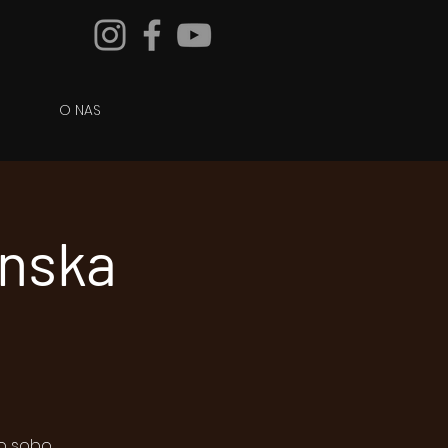
O NAS
inska
to sobo