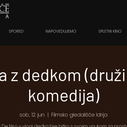
SPORED
NAPOVEDUJEMO
SPLETNI KINO
a z dedkom (druž
komedija)
sob., 12. jun.
  |  
Filmsko gledališče Idrija
 De Niro v vlogi dedka bije bitko s svojim vnukom za pros