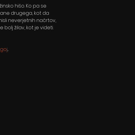
insko hišo. Ko pa se 
tane drugega, kot da 
sli neverjetnih načrtov, 
lj žilav, kot je videti. 
goj
.