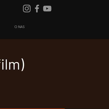
O NAS
film)