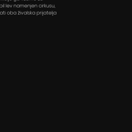
bil lev namenjen cirkusu, 
ti oba živalska prijatelja 