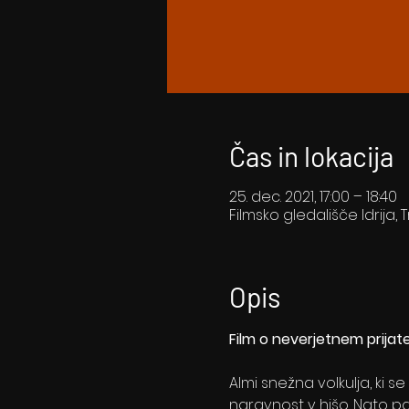
Čas in lokacija
25. dec. 2021, 17:00 – 18:40
Filmsko gledališče Idrija, T
Opis
Film o neverjetnem prijat
Almi snežna volkulja, ki 
naravnost v hišo. Nato pa 