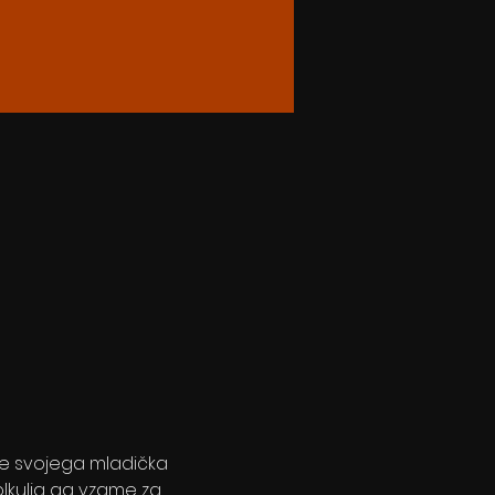
se svojega mladička 
olkulja ga vzame za 