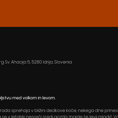
rg Sv. Ahacija 5, 5280 Idrija, Slovenia
eljstvu med volkom in levom.
se rada sprehaja v bližini dedkove koče, nekega dne prine
se v letalski nesreči sredi gozda znajde še levji mladič. V