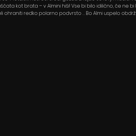
ata kot brata – v Almini hiši! Vse bi bilo idilično, če ne bi 
eli ohraniti redko polarno podvrsto … Bo Almi uspelo obdrža