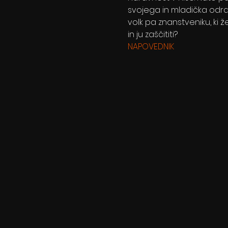
svojega in mladička odrašč
volk pa znanstveniku, ki ž
in ju zaščititi?
NAPOVEDNIK