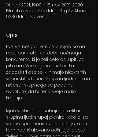
14. nov. 2021, 19:00 – 15. nov. 2021, 20:30
Filmsko gledališče Idrija, Trg Sv. Ahacija,
5280 Idrija, Slovenia
Opis
Eve Vernet goji vrtnice. Znajde se na 
robu bankrota, ker dobi močnega 
konkurenta, ki jo želi celo odkupiti. Za 
piko na i Vera, njena asistentka 
zaposli tri osebe, ki nimajo nikakršnih 
vrtnarskih izkušenj. Skupina ljudi, ki nima 
ničesar skupnega se poda na 
avanturo, da bi rešili svojo malo 
kmetijo.
Kljub velikim medsebojnim razlikam, 
skupina ljudi skupaj planira, kako bi za 
vedno spremenili svoje življenje, a pri 
tem nepričakovano odkrijejo lepote 
življenja, ki jih je potrebno negovati.