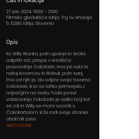
27. jan. 2024, 19:00 – 21:00
Filmsko gledališče Idrija, Trg Sv. Ahacija
5, 5280 Idrija, Slovenia
Opis
Ko Willy Wonka, poln upanja in široko 
odprtih oči, prispe v središče 
proizvodnje čokolade, ima pri sebi le 
nekaj kovancev in klobuk, poln sanj. 
Ena od njih je, da odpre svojo tovarno 
čokolade, ki bi se lahko primerjala z 
največjimi na svetu. Toda posel 
izdelovanja čokolade je veliko težji kot 
se zdi in Willy se mora soočiti s 
Čokokartelom, ki bi radi svoje stranke 
obdržali zase.
NAPOVEDNIK