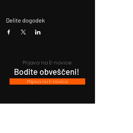
Delite dogodek
Prijava na E-novice
Bodite obveščeni!
Prijava na E-novice
Filmsko gledališče Idrija
Trg sv. Ahacija 5, 5280 Idrija
T: 05 37 34 060