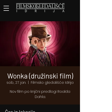
Wonka (družinski film)
sob., 27. jan.
  |  
Filmsko gledališče Idrija
Nov film po knjižni predlogi Roalda
Dahla.
Čas in lokacija