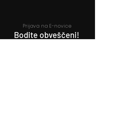
Prijava na E-novice
Bodite obveščeni!
Prijava na E-novice
Filmsko gledališče Idrija
Trg sv. Ahacija 5, 5280 Idrija
T: 05 37 34 060
Vstopnice
Izkaznica FGI
Kartica zvestobe
Darilni boni
Spored