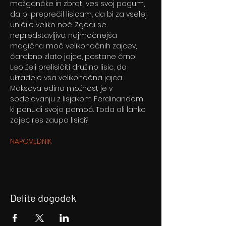
možgančke in zbrati ves svoj pogum, 
da bi preprečil lisicam, da bi za vselej 
uničile veliko noč. Zgodi se 
nepredstavljivo: najmočnejša 
magična moč velikonočnih zajcev, 
čarobno zlato jajce, postane črno! 
Leo želi prelisičiti družino lisic, da 
ukradejo vsa velikonočna jajca. 
Maksova edina možnost je v 
sodelovanju z lisjakom Ferdinandom, 
ki ponudi svojo pomoč. Toda ali lahko 
zajec res zaupa lisici?
NAPOVEDNIK
Delite dogodek