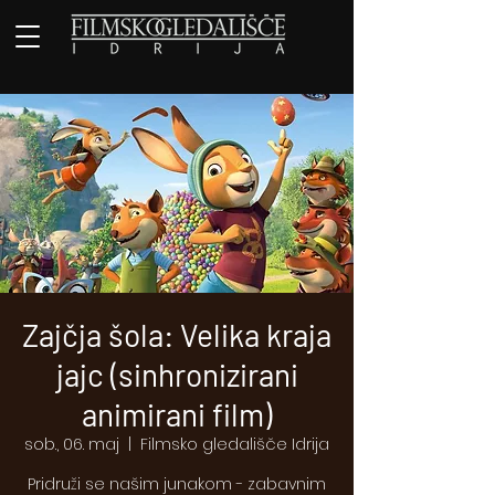
Zajčja šola: Velika kraja
jajc (sinhronizirani
animirani film)
sob., 06. maj
  |  
Filmsko gledališče Idrija
Pridruži se našim junakom - zabavnim