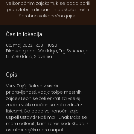
velikonočnim zajčkom, ki se bodo borili
proti zlobnim lisicam in poskušali rešiti
čarobno velikonočno jajce!
Čas in lokacija
06. maj 2023, 17:00 – 18:20
Filmsko gledališče Idrija, Trg Sv. Ahacija
5, 5280 Idrija, Slovenia
Opis
Vsi v Zajčji šoli so v visoki 
pripravljenosti. Vodja tolpe mestnih 
zajcev Leon se želi enkrat za vselej 
znebiti velike noči in se zato združi z 
lisicami. Ga bodo velikonočni zajci 
uspeli ustaviti? Naš mali junak Maks se 
mora odločiti, kam zares sodi. Skupaj z 
ostalimi zajčki mora napeti 